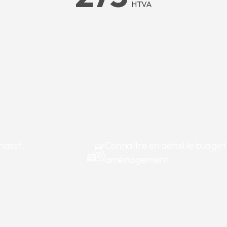
HTVA
massif.
Connaître en détail le budget
aménagement.