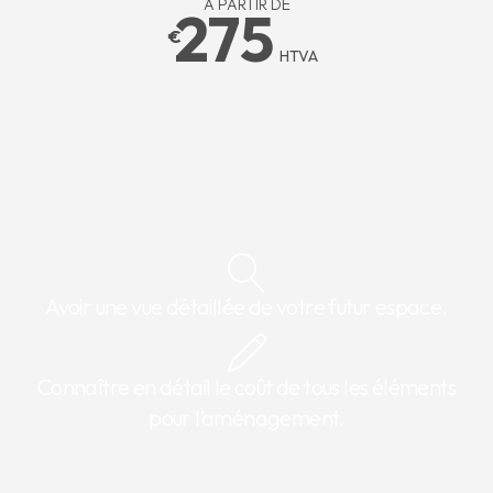
À PARTIR DE
275
€
HTVA
Avoir une vue détaillée de votre futur espace.
Connaître en détail le coût de tous les éléments
pour l’aménagement.