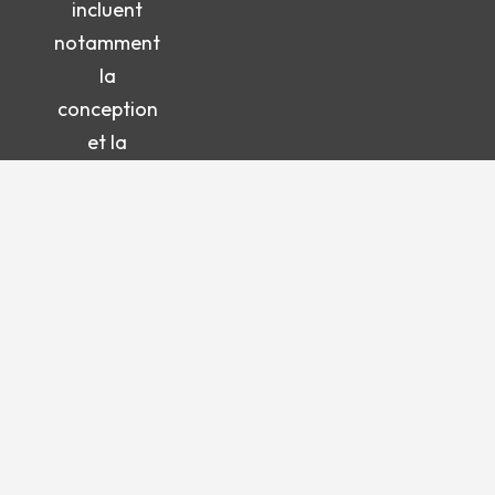
incluent
notamment
la
conception
et la
réalisation
d’aménagements
paysagers,
la création
d’étangs et
de piscines
naturelles,
ainsi que
l’entretien
de jardins.