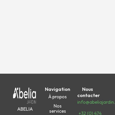
Navigation
Nous
contacter
À propos
info@abeliajardin
Nos
ABELIA
services
+32 (0) 474