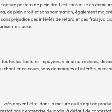
a facture portera de plein droit est sans mise en demeur
ra, de plein droit et sans sommation, également majoré à
s préjudice des intérêts de retard et des frais judicia
 présente clause.
, toutes les factures impayées, même non échues, devie
u chantier en cours, sans dommages et intérêts, ni reco
ivrés doivent être, dans la mesure où il s’agit de produi
 prestations d’entreprise de jardin, à défaut de contest