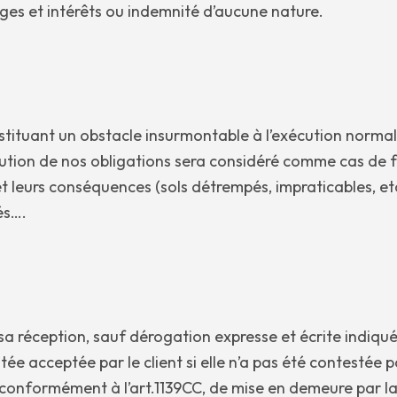
es et intérêts ou indemnité d’aucune nature.
ituant un obstacle insurmontable à l’exécution normal
ution de nos obligations sera considéré comme cas de 
et leurs conséquences (sols détrempés, impraticables, etc.
és….
a réception, sauf dérogation expresse et écrite indiq
ée acceptée par le client si elle n’a pas été contestée
eu, conformément à l’art.1139CC, de mise en demeure par 