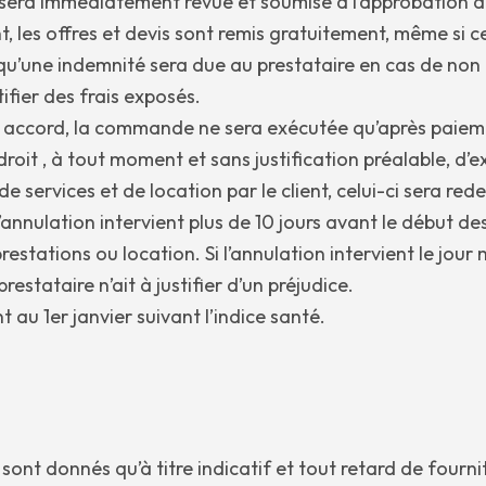
re sera immédiatement revue et soumise à l’approbation du
ent, les offres et devis sont remis gratuitement, même si
t qu’une indemnité sera due au prestataire en cas de no
tifier des frais exposés.
un accord, la commande ne sera exécutée qu’après paie
oit , à tout moment et sans justification préalable, d’
services et de location par le client, celui-ci sera rede
i l’annulation intervient plus de 10 jours avant le début d
restations ou location. Si l’annulation intervient le jou
stataire n’ait à justifier d’un préjudice.
u 1er janvier suivant l’indice santé.
 sont donnés qu’à titre indicatif et tout retard de fourn